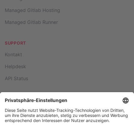
Managed Gitlab Hosting
Managed Gitlab Runner
SUPPORT
Kontakt
Helpdesk
API Status
© 2026 NETZFABRIK. All rights reserved.